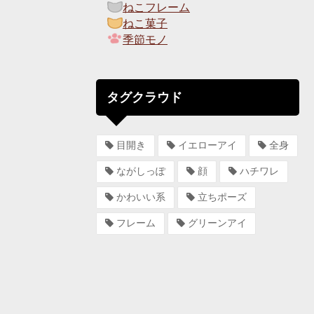
ねこフレーム
ねこ菓子
季節モノ
タグクラウド
目開き
イエローアイ
全身
ながしっぽ
顔
ハチワレ
かわいい系
立ちポーズ
フレーム
グリーンアイ