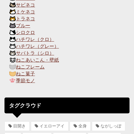
サビネコ
ミケネコ
トラネコ
ブルー
シロクロ
ハチワレ（クロ）
ハチワレ（グレー）
サバトラ（シロ）
ねこあいこん・壁紙
ねこフレーム
ねこ菓子
季節モノ
タグクラウド
目開き
イエローアイ
全身
ながしっぽ