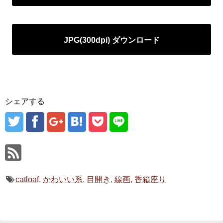
JPG(300dpi) ダウンロード
シェアする
catloaf
,
かわいい系
,
目開き
,
線画
,
香箱座り