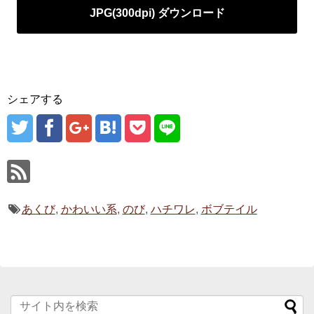
JPG(300dpi) ダウンロード
シェアする
あくび
,
かわいい系
,
のび
,
ハチワレ
,
ボブテイル