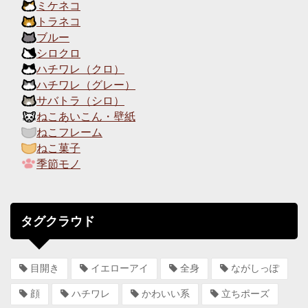
ミケネコ
トラネコ
ブルー
シロクロ
ハチワレ（クロ）
ハチワレ（グレー）
サバトラ（シロ）
ねこあいこん・壁紙
ねこフレーム
ねこ菓子
季節モノ
タグクラウド
目開き
イエローアイ
全身
ながしっぽ
顔
ハチワレ
かわいい系
立ちポーズ