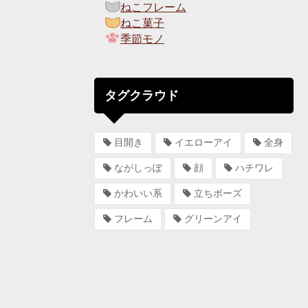
ねこフレーム
ねこ菓子
季節モノ
タグクラウド
目開き
イエローアイ
全身
ながしっぽ
顔
ハチワレ
かわいい系
立ちポーズ
フレーム
グリーンアイ