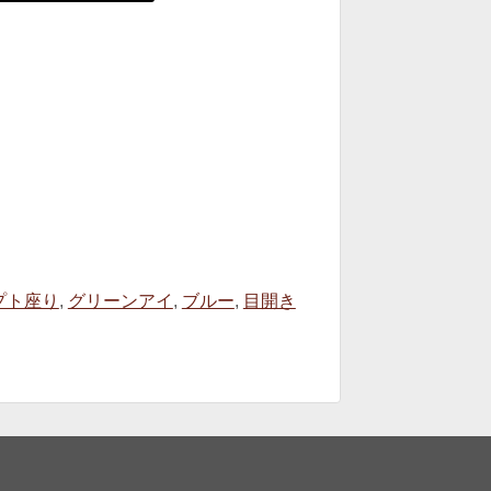
プト座り
,
グリーンアイ
,
ブルー
,
目開き