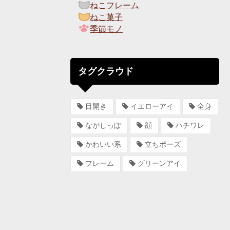
ねこフレーム
ねこ菓子
季節モノ
タグクラウド
目開き
イエローアイ
全身
ながしっぽ
顔
ハチワレ
かわいい系
立ちポーズ
フレーム
グリーンアイ